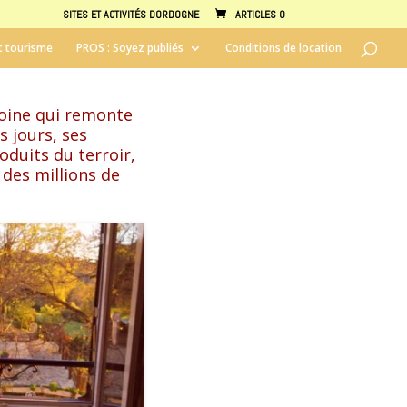
SITES ET ACTIVITÉS DORDOGNE
ARTICLES 0
t tourisme
PROS : Soyez publiés
Conditions de location
moine qui remonte
s jours, ses
oduits du terroir,
 des millions de