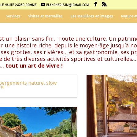
OLLE HAUTE 24250 DOMME
BLANCHERIEJM@GMAIL.COM
Services
Visites et merveilles
Les Meulières en images
Nature e
 est un plaisir sans fin… Toute une culture. Un patri
ur une histoire riche, depuis le moyen-âge jusqu’à no
 ses grottes, ses rivières… et sa gastronomie, ses pr
ue de très diverses activités sportives et culturelles…
er…
tout un art de vivre !
bergements nature, slow
me