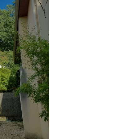
tre
,