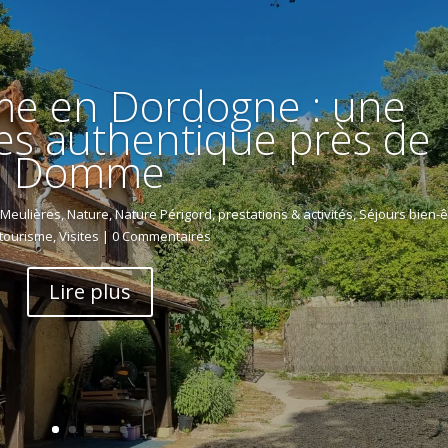
me en Dordogne : une
es authentique près de
Domme
 Meulières
,
Nature
,
Nature Périgord
,
prestations & activités
,
Séjours bien-ê
 tourisme
,
Visites
| 0 Commentaires
Lire plus