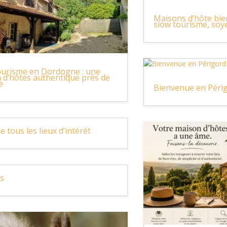
Maisons d’hôte bien
slow tourisme, soye
ourisme en Dordogne : une
 d’hôtes authentique près de
e
Bienvenue en Péri
e tous les lieux d’intérêt
es