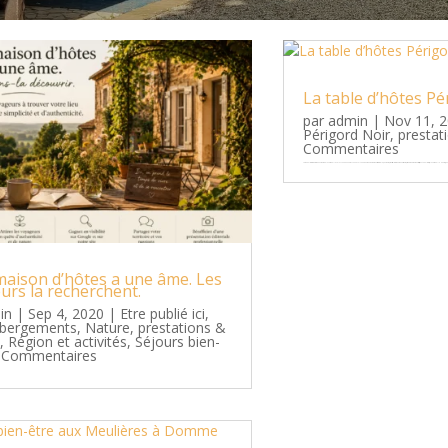
La table d’hôtes Pé
par
admin
|
Nov 11, 
Périgord Noir
,
prestat
Commentaires
Les Meulières à Domme 532 route de la Vergnolle Tel 07 70 38 84 34 et 07 70 40 87 31 Mail pour nous joindre Passer à table, en France, et particulièrement en Périgord, est un grand moment ! Et ici, aux Meulières (à la Vergnolle Haute), nous per
maison d’hôtes a une âme. Les
urs la recherchent.
in
|
Sep 4, 2020
|
Etre publié ici
,
bergements
,
Nature
,
prestations &
s
,
Région et activités
,
Séjours bien-
 Commentaires