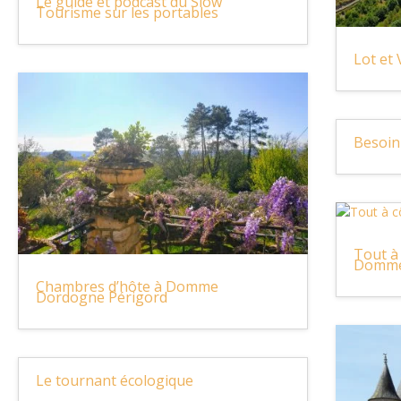
Le guide et podcast du Slow
Tourisme sur les portables
Lot et
Besoin
Tout à
Domm
Chambres d’hôte à Domme
Dordogne Périgord
Le tournant écologique