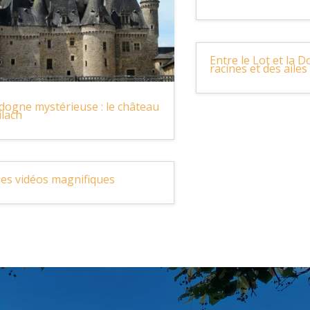
Entre le Lot et la 
racines et des ailes
dogne mystérieuse : le château
ilach
es vidéos magnifiques