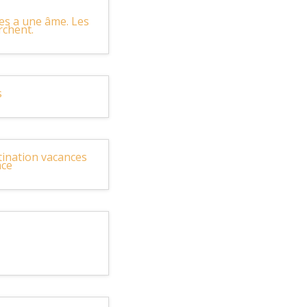
es a une âme. Les
rchent.
s
tination vacances
nce