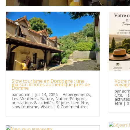
Slow tourisme en Dordogne : une
Votre 
maison d’hôtes authentique près de
voyage
Domme
par
adm
par
admin
|
Juil 14, 2026
|
Hébergements
,
Gîte
,
Hé
Les Meulières
,
Nature
,
Nature Périgord
,
activité
prestations & activités
,
Séjours bien-être
,
être
| 0
slow tourisme
,
Visites
| 0 Commentaires