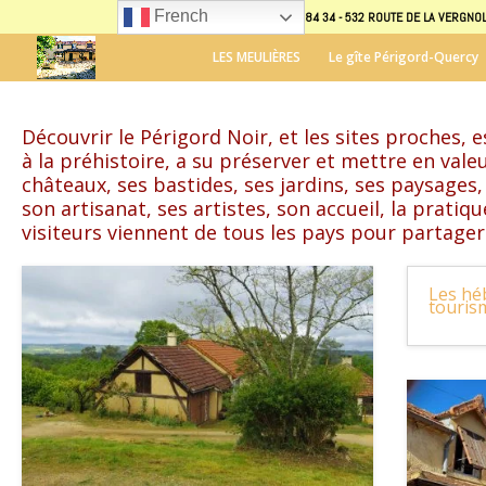
French
07 70 40 87 31 - 07 70 38 84 34 - 532 ROUTE DE LA VERGN
LES MEULIÈRES
Le gîte Périgord-Quercy
Découvrir le Périgord Noir, et les sites proches,
à la préhistoire, a su préserver et mettre en vale
châteaux, ses bastides, ses jardins, ses paysages,
son artisanat, ses artistes, son accueil, la pratiq
visiteurs viennent de tous les pays pour partag
Les hé
touris