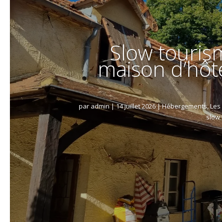
Slow touris
maison d’hôt
par
admin
|
14 juillet 2026
|
Hébergements
,
Les
slow