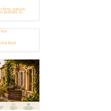
 être, nature,
z publiés ici…
gord Noir