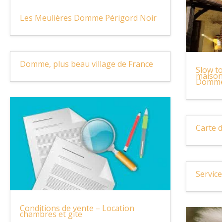
Les Meulières Domme Périgord Noir
Domme, plus beau village de France
Slow t
maison
Domm
Carte d
Servic
Conditions de vente – Location
chambres et gîte