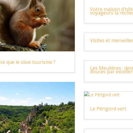
Votre maison d’hôt
voyageurs la reche
Visites et merveille
ce que le slow tourisme ?
Les Meulières : des
douces par excelle
Le Périgord vert