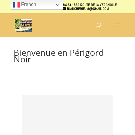
French
07 70 40 87 31 - 07 70 38 84 34 - 532 ROUTE DE LA VERGNOLLE
HAUTE 24250 DOMME
BLANCHERIEJM@GMAIL.COM
Bienvenue en Périgord
Noir