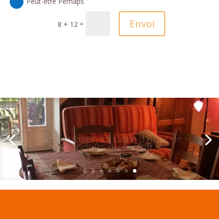
Peut-être Perhaps
Envoi
=
8 + 12
Sans oublier, sa table d'hôte de
produits du terroir