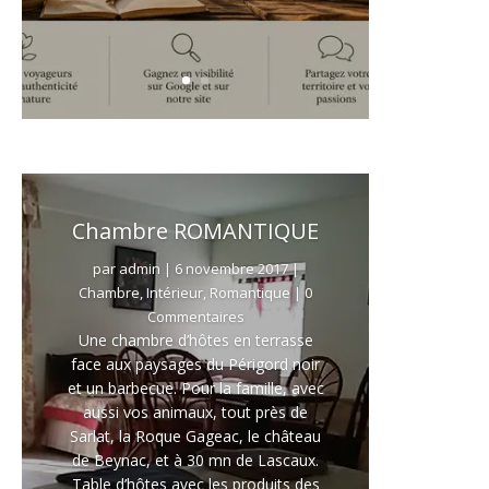
Chambre ROMANTIQUE
par
admin
|
6 novembre 2017
|
Chambre
,
Intérieur
,
Romantique
| 0
Commentaires
Une chambre d’hôtes en terrasse
face aux paysages du Périgord noir
et un barbecue. Pour la famille, avec
aussi vos animaux, tout près de
Sarlat, la Roque Gageac, le château
de Beynac, et à 30 mn de Lascaux.
Table d’hôtes avec les produits des