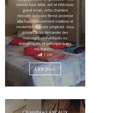
intenet haut débit, wifi et télévision
grand écran, cette chambre
rénovée dans une ferme ancienne
allie harmonieusement tradition et
modernité en toute simplicité. Vous
pouvez aussi demander des
massages ayurvédiques ou
énergétiques, et participer à des
méditations…
1 241
Lire plus
Chambre LASCAUX