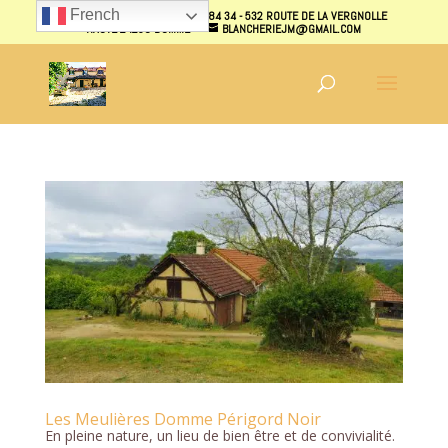
French
07 70 40 87 31 - 07 70 38 84 34 - 532 ROUTE DE LA VERGNOLLE
HAUTE 24250 DOMME
BLANCHERIEJM@GMAIL.COM
Les Meulières Domme Périgord Noir
En pleine nature, un lieu de bien être et de convivialité.