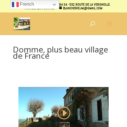
French
07 70 40 87 31 - 07 70 38 84 34 - 532 ROUTE DE LA VERGNOLLE
HAUTE 24250 DOMME
BLANCHERIEJM@GMAIL.COM
Domme, plus beau village
de France