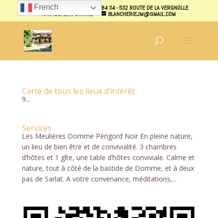
French
07 70 40 87 31 - 07 70 38 84 34 - 532 ROUTE DE LA VERGNOLLE
HAUTE 24250 DOMME
BLANCHERIEJM@GMAIL.COM
Carte de tous les lieux d’intérêt
9...
Services
Les Meulières Domme Périgord Noir En pleine nature,
un lieu de bien être et de convivialité. 3 chambres
d’hôtes et 1 gîte, une table d’hôtes conviviale. Calme et
nature, tout à côté de la bastide de Domme, et à deux
pas de Sarlat. A votre convenance, méditations,...